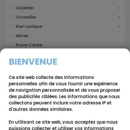
Gadelier
Groseiller
Kiwi rustique
Mûrier
Prune Cerise
Sureau
BIENVENUE
Vigne
Ce site web collecte des informations
PRIX
personnelles afin de vous fournir une expérience
de navigation personnalisée et de vous proposer
4 $
6 $
des publicités ciblées. Les informations que nous
collectons peuvent inclure votre adresse IP et
d'autres données similaires.
4
6
En utilisant ce site web, vous acceptez que nous
ORDONNER PAR
puissions collecter et utiliser vos informations