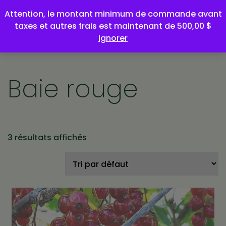
Attention, le montant minimum de commande avant
taxes et autres frais est maintenant de 500,00 $
Ignorer
Baie rouge
3 résultats affichés