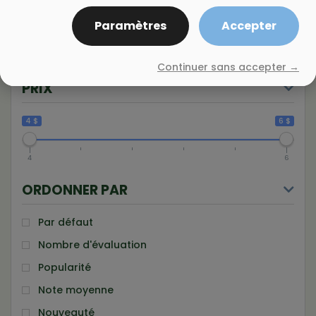
Prune Cerise
Sureau
Paramètres
Accepter
Vigne
Continuer sans accepter →
PRIX
4 $
6 $
4
6
ORDONNER PAR
Par défaut
Nombre d'évaluation
Popularité
Note moyenne
Nouveauté