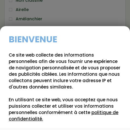
Non classifié
Airelle
Amélanchier
Argousier
BIENVENUE
Aronie
Bleuetier
Ce site web collecte des informations
Camerisier
personnelles afin de vous fournir une expérience
Cassissier
de navigation personnalisée et de vous proposer
des publicités ciblées. Les informations que nous
Cerisier
collectons peuvent inclure votre adresse IP et
Framboisier
d'autres données similaires.
Gadelier
En utilisant ce site web, vous acceptez que nous
Groseiller
puissions collecter et utiliser vos informations
Kiwi rustique
personnelles conformément à cette
politique de
confidentialité.
Mûrier